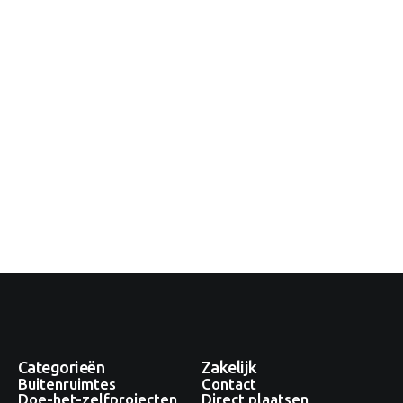
Categorieën
Zakelijk
Buitenruimtes
Contact
Doe-het-zelfprojecten
Direct plaatsen